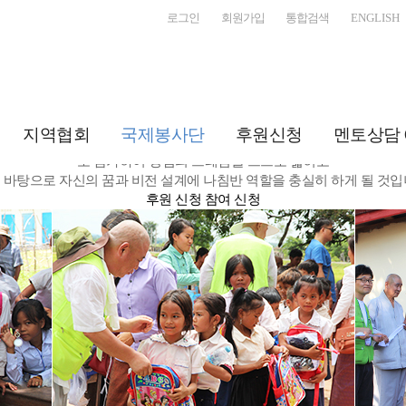
로그인
회원가입
통합검색
ENGLISH
청소년 국제봉사단은 봉사단원으로 직접 참여하고 실천하여 보다
실질적인 국제 현장 경험의 기회를 제공하고자 합니다.
로는 인도, 몽골, 미얀마, 캄보디아, 중국, 스리랑카 등 다양한 민족과 
료・치료 받지 못하는 현지 주민들에게 의료서비스, 의약품서비스, 
지역협회
국제봉사단
후원신청
멘토상담 
사업
으로 화장실 건축, 세면대 건축, 교실 증・건축 등의 사업도 펼치고 
로 참가하여 경험의 프레임을 스스로 넓히고
 바탕으로 자신의 꿈과 비전 설계에 나침반 역할을 충실히 하게 될 것입
후원 신청
참여 신청