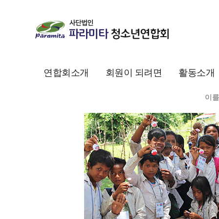
소개
참가신청
소개
주요활동으
한국의 우수한 의료진과 함께
진
연합회소개
회원이 되려면
활동소개
불청결한 생활환경에서 오는 질병을 예방하고자 환경개선
이를