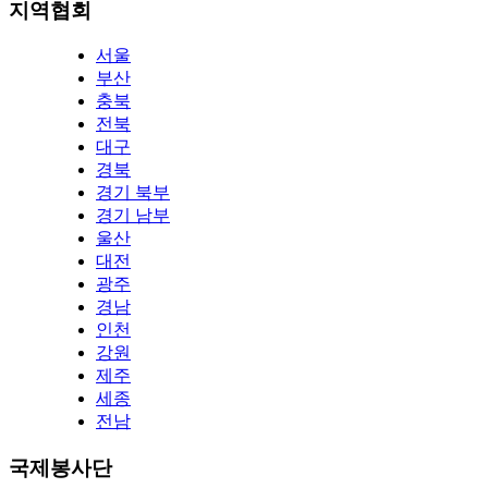
지역협회
서울
부산
충북
전북
대구
경북
경기 북부
경기 남부
울산
대전
광주
경남
인천
강원
제주
세종
전남
국제봉사단