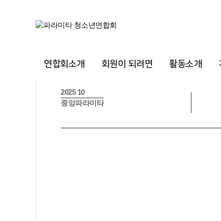
공지사항
카드뉴스
사진열람실
동영상열람실
동영상 강의실
카드뉴스
연합회소개
회원이 되려면
활동소개
2025 10
중앙파라미타