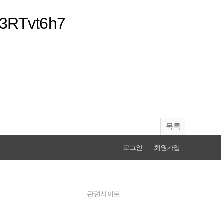
Q3RTvt6h7
목록
로그인
회원가입
관련사이트