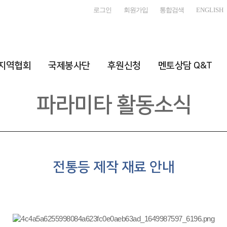
로그인
회원가입
통합검색
ENGLISH
지역협회
국제봉사단
후원신청
멘토상담 Q&T
파라미타 활동소식
전통등 제작 재료 안내