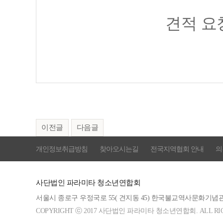
견적 요
이전글
다음글
개인정보취급방침
찾아오시는길
전국지역협회 안내
의
사단법인 파라미타 청소년연합회
서울시 종로구 우정국로 55( 견지동 45) 한국불교역사문화기
COPYRIGHT ⓒ 2017 사단법인 파라미타 청소년연합회. ALL RIGH