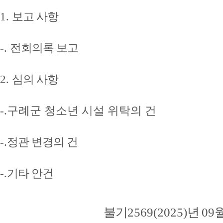
1.
보고 사항
-.
전회의록 보고
2.
심의 사항
-.구례군 청소년 시설 위탁의
건
-.
정관 변경의 건
-.
기타 안건
불기
2569(2025)
년
09
월