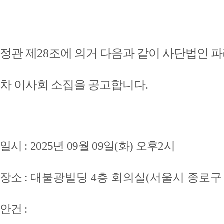
정관 제
28
조에 의거 다음과 같이 사단법인 
차 이사회 소집을 공고합니다
.
일시
:
2025
년
09
월 09일(화) 오후2시
장소
: 대불광빌딩 4층 회의실(서울시 종로구
안건
: