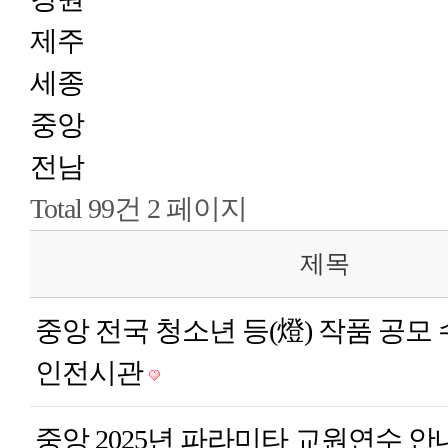
제주
세종
중앙
전남
Total 99건
2 페이지
제목
중앙
전국 청소년 등(燈) 작품 공모
인전시관
중앙
2025년 파라미타 교원연수 안