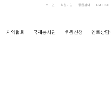
로그인
회원가입
통합검색
ENGLISH
지역협회
국제봉사단
후원신청
멘토상담 