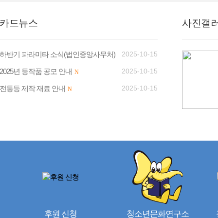
카드뉴스
사진갤
하반기 파라미타 소식(법인중앙사무처)
2025-10-15
2025년 등작품 공모 안내
2025-10-15
N
N
전통등 제작 재료 안내
2025-10-15
N
후원 신청
청소년문화연구소