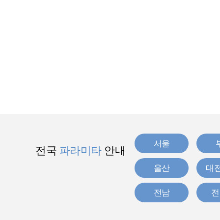
서울
전국
파라미타
안내
울산
대전
전남
전