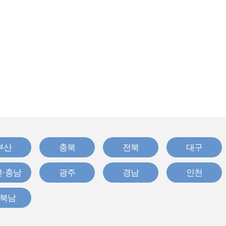
부산
충북
전북
대구
·충남
광주
경남
인천
북남