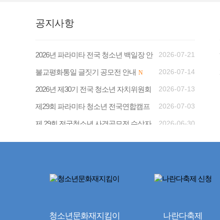
공지사항
2026년 파라미타 전국 청소년 백일장 안
2026-07-21
내
불교평화통일 글짓기 공모전 안내
2026-07-14
N
N
2026년 제30기 전국 청소년 자치위원회
2026-07-13
회장…
제29회 파라미타 청소년 전국연합캠프
2026-07-03
N
참가자 안…
제 29회 전국청소년 사경공모전 수상자
2026-06-30
N
발표
N
청소년문화재지킴이
나란다축제