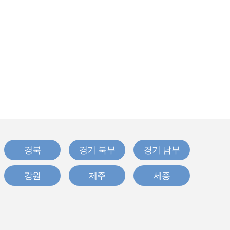
경북
경기 북부
경기 남부
강원
제주
세종